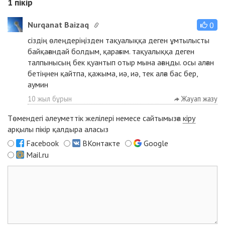
1
пікір
Nurqanat Baizaq
0
сіздің өлеңдеріңізден тақуалыққа деген ұмтылысты
байқағандай болдым, қарағым. тақуалыққа деген
талпынысың бек қуантып отыр мына ағаңды. осы алған
бетіңнен қайтпа, қажыма, иә, иә, тек алға бас бер,
аумин
10 жыл бұрын
Жауап жазу
Төмендегі әлеуметтік желілері немесе сайтымызға
кіру
арқылы пікір қалдыра аласыз
Facebook
ВКонтакте
Google
Mail.ru