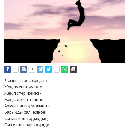
0
0
0
Дәмін сезбес жеңістің
Жеңілмеген өмірде.
Жеңілістер жемісі -
Жеңіс деген тегінде.
Арманыңның жолында
Барыңды сал, ерінбе!
Сынағы көп тағдырдың
Сыз қалдырар көңілде.