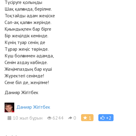
Түсіруге қолыңды
Шақ қалғанда, берілме.
Тоқтайды адам жеңіске
Сәл-ақ қалған жерінде.
Қиындықпен бар бірге
Бір жеңілдік кемінде.
Күнің туар сенің де
Тұрар жеңіс төрінде.
Күш болғанмен адамда,
Сенім аздау көбінде.
Жеңімпаздың бар күші
Жүректегі сенімде!
Сене біл де, жеңілме!
Данияр Жігітбек
Данияр Жігітбек
10 жыл бұрын
6244
0
1
+2