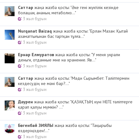
Cаттар
жаңа жазба қосты: "Әке гені жүктілік кезінде
болашақ ананың метаболиз..."
3 жыл бұрын
Nurqanat Baizaq
жаңа жазба қосты: "Ерлан Мазан: Қытай
азаматтығынан бас тартқан тұлға..."
3 жыл бұрын
Ернар Елмуратов
жаңа жазба қосты: "У меня украли
деньги, отданные мне на хранение. Яв..."
3 жыл бұрын
Cаттар
жаңа жазба қосты: "Мәди Сырымбет: Тәліптермен
кездесудің не мәні бар?..."
3 жыл бұрын
Дәурен
жаңа жазба қосты: "ҚАЗАҚТЫҢ күні НЕГЕ тәліптерге
қарап қалуы мүмкін? ..."
3 жыл бұрын
Бөгенбай ЗИЯЛЫ
жаңа жазба қосты: "Тақырыбы
өздеріңізден!..."
3 жыл бұрын