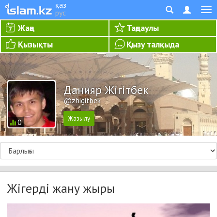
қаз
рус
Жаңа
Таңдаулы
Қызықты
Қызу талқыда
Данияр Жігітбек
@zhigitbek
0
Жігерді жану жыры