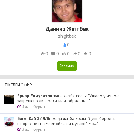
Данияр Жігітбек
zhigitbek
0
0
0
0
0
0
ТІКЕЛЕЙ ЭФИР
Ернар Елмуратов
жаңа жазба қосты: "Узнаем у имама:
запрещено ли в религии изображать ..."
3 жыл бұрын
Бөгенбай ЗИЯЛЫ
жаңа жазба қосты: "День бороды:
история неотъемлемой части мужской мо..."
3 жыл бұрын