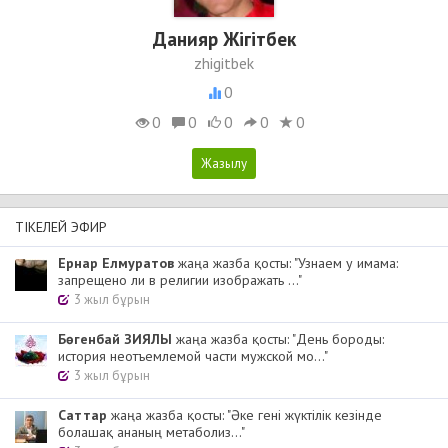
Данияр Жігітбек
zhigitbek
0
0
0
0
0
0
ТІКЕЛЕЙ ЭФИР
Ернар Елмуратов
жаңа жазба қосты: "Узнаем у имама:
запрещено ли в религии изображать ..."
3 жыл бұрын
Бөгенбай ЗИЯЛЫ
жаңа жазба қосты: "День бороды:
история неотъемлемой части мужской мо..."
3 жыл бұрын
Cаттар
жаңа жазба қосты: "Әке гені жүктілік кезінде
болашақ ананың метаболиз..."