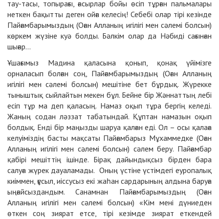
тау-тасы, топырағы, ғасырлар бойы өсіп тұрған пальмалары
неткен бақытты деген ойға келесің! Себебі олар тірі кезінде
Пайғамбарымыздың (Оған Алланың игілігі мен сәлемі болсын)
көркем жүзіне куә болды. Бәлкім олар да Нәбиді сағынған
шығар...
Ұшағымыз Мадина қаласына қонып, қонақ үйімізге
орналасып болған соң, Пайғамбарымыздың (Оған Алланың
игілігі мен сәлемі болсын) мешітіне бет бұрдық. Жүрекке
тыныштық сыйлайтын мекен бұл. Бейне бір Жәннаттың лебі
есіп тұр ма деп қаласың. Намаз оқып тұра бергің келеді.
Жаның содан ләззат табатындай. Құптан намазын оқып
болдық. Енді бір маңызды шаруа қалған еді. Ол – осы қалаға
келуіміздің басты мақсаты Пайғамбарыз Мұхаммедке (Оған
Алланың игілігі мен сәлемі болсын) сәлем беру. Пайғамбар
қабірі мешіттің ішінде. Бірақ дайындықсыз бірден бара
салуға жүрек дауаламады. Оның үстіне үстімдегі еуропалық
киіммен, ғұсыл, иіссусыз екі жаһан сардарының алдына баруға
ыңғайсыздандым. Санамнан Пайғамбарымыздың (Оған
Алланың игілігі мен сәлемі болсын) «Кім мені дүниеден
өткен соң зиярат етсе, тірі кезімде зиярат еткендей