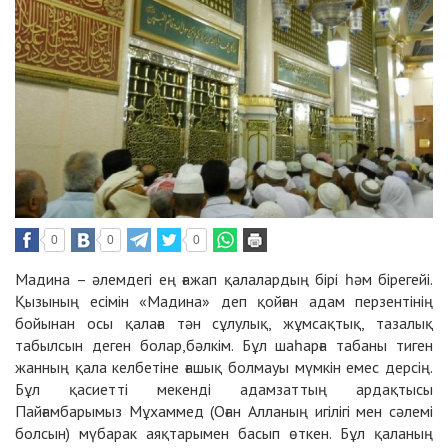
0
0
0
Мадина – әлемдегі ең ғажап қалалардың бірі һәм бірегейі.
Қызының есімін «Мадина» деп қойған адам перзентінің
бойынан осы қалаға тән сұлулық, жұмсақтық, тазалық
табылсын деген болар,бәлкім. Бұл шаһарға табаны тиген
жанның қала келбетіне ғашық болмауы мүмкін емес дерсің.
Бұл қасиетті мекенді адамзаттың ардақтысы
Пайғамбарымыз Мұхаммед (Оған Алланың игілігі мен сәлемі
болсын) мүбарак аяқтарымен басып өткен. Бұл қаланың