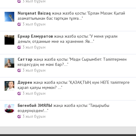
3 жыл бұрын
Nurqanat Baizaq
жаңа жазба қосты: "Ерлан Мазан: Қытай
азаматтығынан бас тартқан тұлға..."
3 жыл бұрын
Ернар Елмуратов
жаңа жазба қосты: "У меня украли
деньги, отданные мне на хранение. Яв..."
3 жыл бұрын
Cаттар
жаңа жазба қосты: "Мәди Сырымбет: Тәліптермен
кездесудің не мәні бар?..."
3 жыл бұрын
Дәурен
жаңа жазба қосты: "ҚАЗАҚТЫҢ күні НЕГЕ тәліптерге
қарап қалуы мүмкін? ..."
3 жыл бұрын
Бөгенбай ЗИЯЛЫ
жаңа жазба қосты: "Тақырыбы
өздеріңізден!..."
3 жыл бұрын