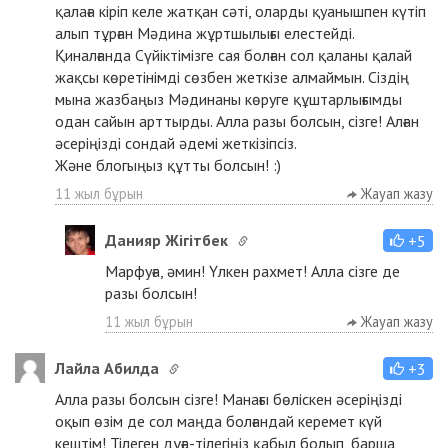
қалаға кіріп келе жатқан сәті, оларды қуанышпен күтіп
алып тұрған Мәдина жұртшылығы елестейді.
Қиналғанда Сүйіктімізге сая болған сол қаланы қалай
жақсы көретінімді сөзбен жеткізе алмаймын. Сіздің
мына жазбаңыз Мәдинаны көруге құштарлығымды
одан сайын арттырды. Алла разы болсын, сізге! Алған
әсеріңізді сондай әдемі жеткізіпсіз.
Және блогыңыз құтты болсын! :)
11 жыл бұрын
Жауап жазу
Данияр Жігітбек
+5
Марфуға, әмин! Үлкен рахмет! Алла сізге де
разы болсын!
11 жыл бұрын
Жауап жазу
Лайла Абилда
+3
Алла разы болсын сізге! Манағы бөліскен әсеріңізді
оқып өзім де сол маңда болғандай керемет күй
кештім! Тілеген дұға-тілегіңіз қабыл болып, барша