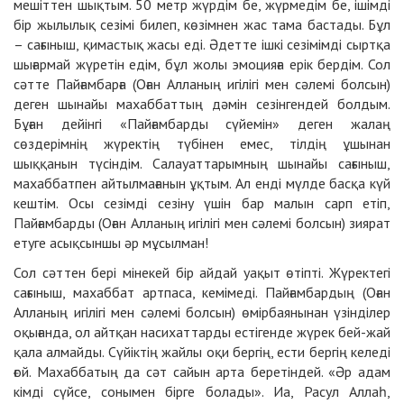
мешіттен шықтым. 50 метр жүрдім бе, жүрмедім бе, ішімді
бір жылылық сезімі билеп, көзімнен жас тама бастады. Бұл
– сағыныш, қимастық жасы еді. Әдетте ішкі сезімімді сыртқа
шығармай жүретін едім, бұл жолы эмоцияға ерік бердім. Сол
сәтте Пайғамбарға (Оған Алланың игілігі мен сәлемі болсын)
деген шынайы махаббаттың дәмін сезінгендей болдым.
Бұған дейінгі «Пайғамбарды сүйемін» деген жалаң
сөздерімнің жүректің түбінен емес, тілдің ұшынан
шыққанын түсіндім. Салауаттарымның шынайы сағыныш,
махаббатпен айтылмағанын ұқтым. Ал енді мүлде басқа күй
кештім. Осы сезімді сезіну үшін бар малын сарп етіп,
Пайғамбарды (Оған Алланың игілігі мен сәлемі болсын) зиярат
етуге асықсыншы әр мұсылман!
Сол сәттен бері мінекей бір айдай уақыт өтіпті. Жүректегі
сағыныш, махаббат артпаса, кемімеді. Пайғамбардың (Оған
Алланың игілігі мен сәлемі болсын) өмірбаянынан үзінділер
оқығанда, ол айтқан насихаттарды естігенде жүрек бей-жай
қала алмайды. Сүйіктің жайлы оқи бергің, ести бергің келеді
ғой. Махаббатың да сәт сайын арта беретіндей. «Әр адам
кімді сүйсе, сонымен бірге болады». Иа, Расул Аллаһ,