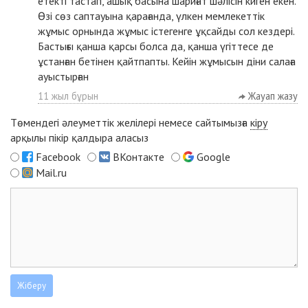
етекті тастап, ашық басына шариғат шәлісін киген екен.
Өзі сөз саптауына қарағанда, үлкен мемлекеттік
жұмыс орнында жұмыс істегенге ұқсайды сол кездері.
Бастығы қанша қарсы болса да, қанша үгіттесе де
ұстанған бетінен қайтпапты. Кейін жұмысын діни салаға
ауыстырған
11 жыл бұрын
Жауап жазу
Төмендегі әлеуметтік желілері немесе сайтымызға
кіру
арқылы пікір қалдыра аласыз
Facebook
ВКонтакте
Google
Mail.ru