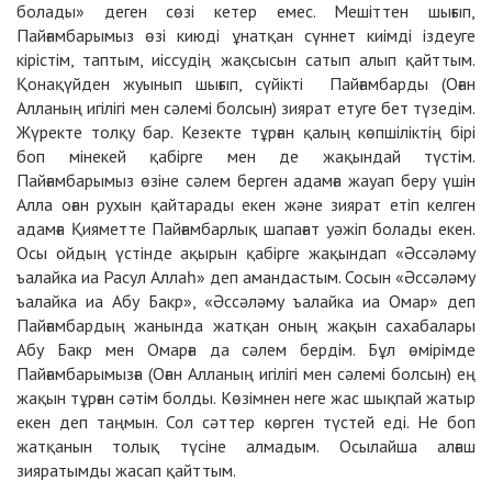
болады» деген сөзі кетер емес. Мешіттен шығып,
Пайғамбарымыз өзі киюді ұнатқан сүннет киімді іздеуге
кірістім, таптым, иіссудің жақсысын сатып алып қайттым.
Қонақүйден жуынып шығып, сүйікті Пайғамбарды (Оған
Алланың игілігі мен сәлемі болсын) зиярат етуге бет түзедім.
Жүректе толқу бар. Кезекте тұрған қалың көпшіліктің бірі
боп мінекей қабірге мен де жақындай түстім.
Пайғамбарымыз өзіне сәлем берген адамға жауап беру үшін
Алла оған рухын қайтарады екен және зиярат етіп келген
адамға Қияметте Пайғамбарлық шапағат уәжіп болады екен.
Осы ойдың үстінде ақырын қабірге жақындап «Әссәләму
ъалайка иа Расул Аллаһ» деп амандастым. Сосын «Әссәләму
ъалайка иа Абу Бакр», «Әссәләму ъалайка иа Омар» деп
Пайғамбардың жанында жатқан оның жақын сахабалары
Абу Бакр мен Омарға да сәлем бердім. Бұл өмірімде
Пайғамбарымызға (Оған Алланың игілігі мен сәлемі болсын) ең
жақын тұрған сәтім болды. Көзімнен неге жас шықпай жатыр
екен деп таңмын. Сол сәттер көрген түстей еді. Не боп
жатқанын толық түсіне алмадым. Осылайша алғаш
зияратымды жасап қайттым.