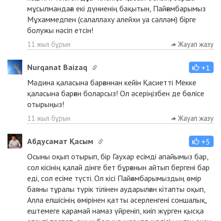
мұсылмандаға екі дүниенің бақытын, Пайғамбарымыз
Мұхаммедпен (салаллаху алейхи уа сәлләм) бірге
болужы нәсіп етсін!
11 жыл бұрын
Жауап жазу
Nurqanat Baizaq
+1
Мәдина қаласына барғаннан кейін Қасиетті Мекке
қаласына барған боларсыз! Ол әсеріңізбен де бөлісе
отырыңыз!
11 жыл бұрын
Жауап жазу
Абдусамат Қасым
+5
Осыны оқып отырып, бір Гаухар есімді апайымыз бар,
сол кісінің қалай дінге бет бұрғанын айтып бергені бар
еді, сол есіме түсті. Ол кісі Пайғамбарымыздың өмір
баяны тұралы түрік тілінен аударылған кітапты оқып,
Алла елшісінің өмірінен қатты әсерленгені соншалық,
ештемеге қарамай намаз үйреніп, киіп жүрген қысқа