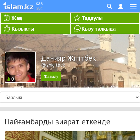
қаз
рус
Жаңа
Таңдаулы
Қызықты
Қызу талқыда
Данияр Жігітбек
@zhigitbek
0
Пайғамбарды зиярат еткенде