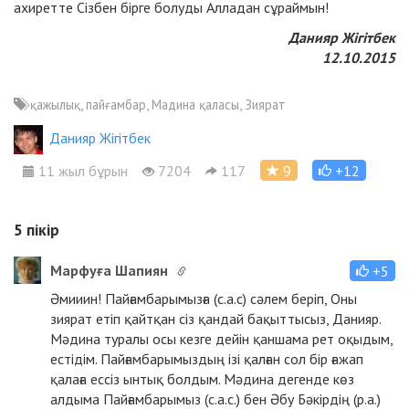
ахиретте Сізбен бірге болуды Алладан сұраймын!
Данияр Жігітбек
12.10.2015
қажылық, пайғамбар, Мадина қаласы, Зиярат
Данияр Жігітбек
11 жыл бұрын
7204
117
9
+12
5
пікір
Марфуға Шапиян
+5
Әмииин! Пайғамбарымызға (с.а.с) сәлем беріп, Оны
зиярат етіп қайтқан сіз қандай бақыттысыз, Данияр.
Мәдина туралы осы кезге дейін қаншама рет оқыдым,
естідім. Пайғамбарымыздың ізі қалған сол бір ғажап
қалаға ессіз ынтық болдым. Мәдина дегенде көз
алдыма Пайғамбарымыз (с.а.с.) бен Әбу Бәкірдің (р.а.)