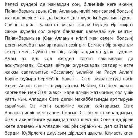
Келесі күндері де намаздан соң, білмеймін неге екенін,
Пайғамбарымыздың (Оған Алланың игілігі мен сәлемі болсын)
жатқан жеріне тағы да барсам деп жүрегім бұрылып тұрды.
Сөйтіп ыңғайлы уақытта зиярат жасай бердім. Әр зиярат
сайын жүрегім сол жерге байланып қалғандай күй кештім.
Пайғамбарымызға (Оған Алланың игілігі мен сәлемі болсын)
деген махабаттым артқанын сезіндім. Есімнен бір зияратым
кетер емес. Сүйікті елшінің қабірі алдында ұзақ тұрдым.
Адам аз еді. Сол жердегі тәртіп сақшылары да
асықтырмады. Сондағы айтқан жүрекжарды сөздерім есте
жақсы сақталыпты: «Әссәләму ъалайка иа Расул Аллаһ!
Бәріне бұйыра бермейтін бақыт – Сізді зиярат етуді нәсіп
еткен Аллаға сансыз шүкір айтам. Нәбиім, Сіз бізді жақсы
көргендей мен Сізді жақсы көре алмай жатырмын, сол үшін
ұяттымын. Алладан Сізге деген махаббатымды арттыруын
сұраймын. Сіз менің сәлеміме жауап қайтарасыз. Сізге
Алланың игілігі мен сәлемі болсын. Сіз біз үшін қиналдыңыз,
біздің ахиретімізге уайымдап азап шектіңіз. Соның қадіріне
жете алмағаныма Алладан кешірім сұраймын» деп қайталай
бердім. Күбірлеген дауысым дірілдеп шықты. Қимастықпен