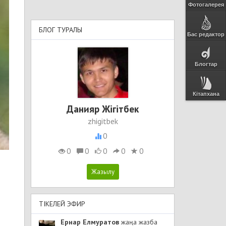
Фотогалерея
БЛОГ ТУРАЛЫ
Бас редактор
Блогтар
Кітапхана
Данияр Жігітбек
zhigitbek
0
0
0
0
0
0
ТІКЕЛЕЙ ЭФИР
Ернар Елмуратов
жаңа жазба