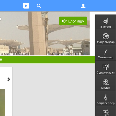
а
Блог ашу
Бас бет
Жаңалықтар
Мақалалар
н
Сұрақ-жауап
Медиа
Көңілсерпер