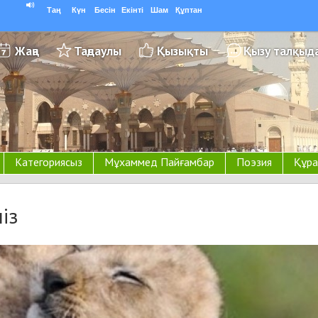
Таң
Күн
Бесін
Екінті
Шам
Құптан
Жаңа
Таңдаулы
Қызықты
Қызу талқыд
Категориясыз
Мұхаммед Пайғамбар
Поэзия
Құра
міз