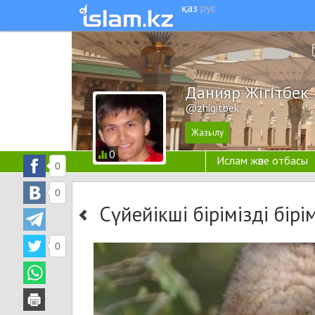
қаз
рус
Данияр Жігітбек
@zhigitbek
0
Ислам және отбасы
0
0
Сүйейікші бірімізді бірі
0