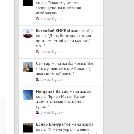
қосты: "Узнаем у имама:
запрещено ли в религии
изображать ..."
3 жыл бұрын
Бөгенбай ЗИЯЛЫ
жаңа жазба
қосты: "День бороды: история
неотъемлемой части мужской
мо..."
3 жыл бұрын
Cаттар
жаңа жазба қосты: "Әке
гені жүктілік кезінде болашақ
ананың метаболиз..."
3 жыл бұрын
Nurqanat Baizaq
жаңа жазба
қосты: "Ерлан Мазан: Қытай
азаматтығынан бас тартқан
тұлға..."
3 жыл бұрын
Ернар Елмуратов
жаңа жазба
қосты: "У меня украли деньги,