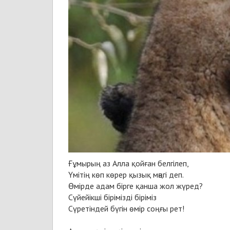
Ғұмырың аз Алла қойған белгілеп,
Үмітің көп көрер қызық мәңгі деп.
Өмірде адам бірге қанша жол жүред?
Сүйейікші бірімізді біріміз
Сүретіндей бүгін өмір соңғы рет!