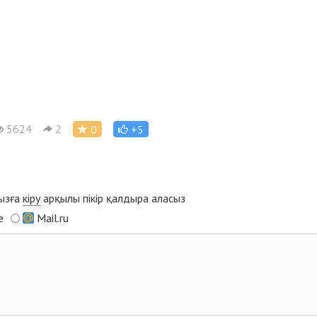
5624
2
0
+5
мызға
кіру
арқылы пікір қалдыра аласыз
e
Mail.ru