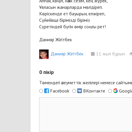
Аппақ көңіл, нәзік сезім, кең жүрек,
Ұяласын жанарларда мөлдіреп.
Көріскенде ет бауырың елжіреп,
Сүйейікші бірімізді біріміз
Сүретіндей бүгін өмір соңғы рет!
Данияр Жігітбек
Данияр Жігітбек
11 жыл бұрын
0
пікір
Төмендегі әлеуметтік желілері немесе сайты
Facebook
ВКонтакте
Googl