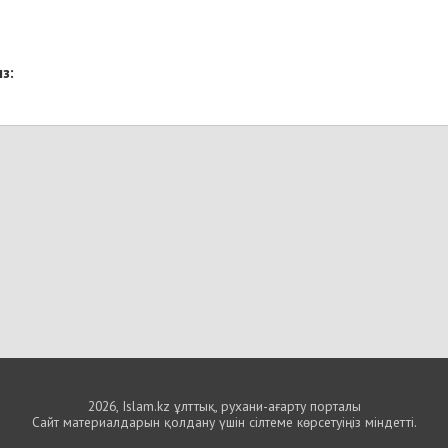
з:
2026, Islam.kz ұлттық, рухани-ағарту порталы
Сайт материалдарын қолдану үшін сілтеме көрсетуіңіз міндетті.