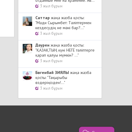
отданные мне на хранение. Яв..."
3 жыл бұрын
Cаттар
жаңа жазба қосты:
"Мәди Сырымбет: Тәліптермен
кездесудің не мәні бар?..."
3 жыл бұрын
Дәурен
жаңа жазба қосты:
"ҚАЗАҚТЫҢ күні НЕГЕ тәліптерге
қарап қалуы мүмкін? ..."
3 жыл бұрын
Бөгенбай ЗИЯЛЫ
жаңа жазба
қосты: "Тақырыбы
өздеріңізден!..."
3 жыл бұрын