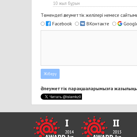
10 жыл бұрын
Төмендегі әлеуметтік желілері немесе сайты
Facebook
ВКонтакте
Googl
Әлеуметтік парақшаларымызға жазылыңы