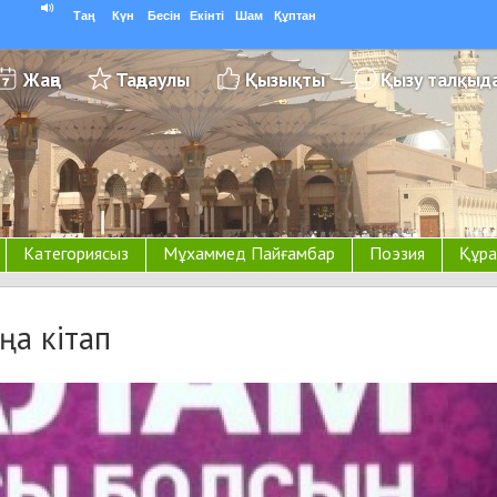
Таң
Күн
Бесін
Екінті
Шам
Құптан
Жаңа
Таңдаулы
Қызықты
Қызу талқыд
Категориясыз
Мұхаммед Пайғамбар
Поэзия
Құра
ңа кітап