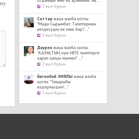
отданные мне на хранение. Яв..."
азу
3 жыл бұрын
Cаттар
жаңа жазба қосты:
"Мәди Сырымбет: Тәліптермен
кездесудің не мәні бар?..."
3 жыл бұрын
Дәурен
жаңа жазба қосты:
"ҚАЗАҚТЫҢ күні НЕГЕ тәліптерге
қарап қалуы мүмкін? ..."
3 жыл бұрын
Бөгенбай ЗИЯЛЫ
жаңа жазба
қосты: "Тақырыбы
өздеріңізден!..."
3 жыл бұрын