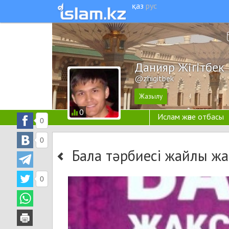
қаз
рус
Данияр Жігітбек
@zhigitbek
0
Ислам және отбасы
0
0
Бала тәрбиесі жайлы жа
0