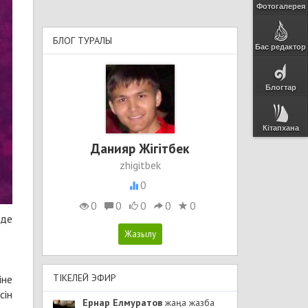
Фотогалерея
БЛОГ ТУРАЛЫ
Бас редактор
Блогтар
Кітапхана
Данияр Жігітбек
zhigitbek
0
0
0
0
0
0
нде
ТІКЕЛЕЙ ЭФИР
іне
сін
Ернар Елмуратов
жаңа жазба