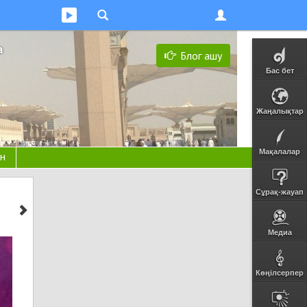
а
Блог ашу
Бас бет
Жаңалықтар
Мақалалар
н
Сұрақ-жауап
Медиа
Көңілсерпер