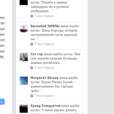
қосты: "Узнаем у имама:
запрещено ли в религии
изображать ..."
3 жыл бұрын
аму
 ел
Бөгенбай ЗИЯЛЫ
жаңа жазба
ққа
қосты: "День бороды: история
рын
неотъемлемой части мужской
мо..."
 ел
3 жыл бұрын
леп
тық
Cаттар
жаңа жазба қосты: "Әке
ік,
гені жүктілік кезінде болашақ
ананың метаболиз..."
3 жыл бұрын
Nurqanat Baizaq
жаңа жазба
қосты: "Ерлан Мазан: Қытай
азаматтығынан бас тартқан
тұлға..."
3 жыл бұрын
0
Ернар Елмуратов
жаңа жазба
қосты: "У меня украли деньги,