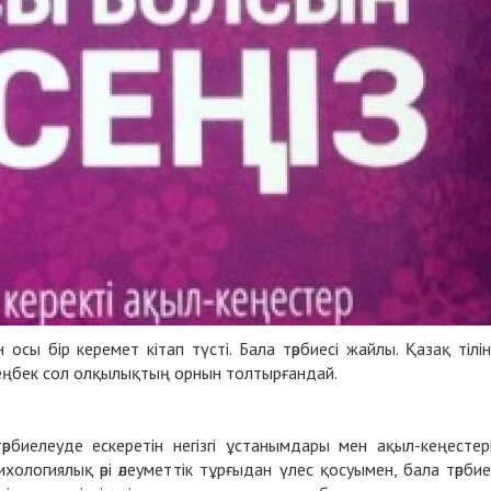
сы бір керемет кітап түсті. Бала тәрбиесі жайлы. Қазақ тілі
 еңбек сол олқылықтың орнын толтырғандай.
әрбиелеуде ескеретін негізгі ұстанымдары мен ақыл-кеңестер
психологиялық әрі әлеуметтік тұрғыдан үлес қосуымен, бала т
әрбие