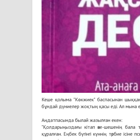
Кеше қолыма "Көкжиек" баспасынан шыққан о
бұндай дүниелер жоқтың қасы еді. Ал мына
Аңдатпасында былай жазылған екен:
"Қолдарыңыздағы кітап әке-шешенің бала т
құралған. Еңбек бүгінгі күннің тәрбие ісіне 