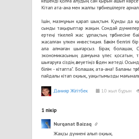
кешенді қолға алудың сан қырын ашып көрсет
Кітап ата-ана мен жалпы тәрбиешілерге арналғ
Ішін, мазмұнын қарап шықтым. Құнды да қы
сынды тақырыптар жақын. Сондай дүниелерді
ертеңі тікелей жас ұрпақтың тәрбиесіне б
жасалған үлкен инвестиция. Бәлкім белгілі 
ала алмаған шығарсыз. Бірақ болашақ О
экономикасының дамуына үлес қосатын, та
шығаруға сіздің әлеуетіңіз әбден жетеді. Ос
білім - кітапта". Болашақ ата-ана! Баланы тәр
пайдалы кітап оқиық, уақытымызды мағыналы 
Данияр Жігітбек
10 жыл бұрын
1
пікір
Nurqanat Baizaq
Жақсы дүниені алып оқиық.