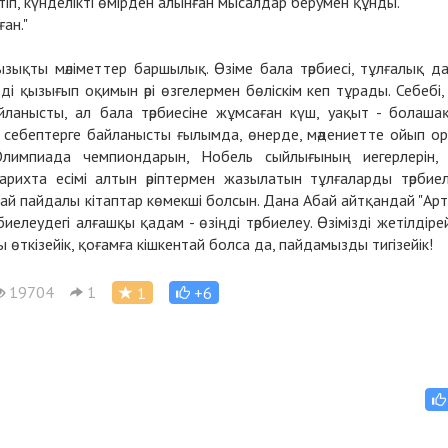
іп, күнделікті өмірден алынған мысалдар берумен құнды.
ан."
зықты мәліметтер баршылық. Өзіме бала тәрбиесі, тұлғалық д
 қызығып оқимын әрі өзгелермен бөліскім кеп тұрады. Себебі,
айланысты, ал бала тәрбиесіне жұмсаған күш, уақыт - болаша
бір себептерге байланысты ғылымда, өнерде, мәдениетте ойып о
лимпиада чемпиондарын, Нобель сыйлығының иегерлерін,
рихта есімі алтын әріптермен жазылатын тұлғаларды тәрбие
ындай пайдалы кітаптар көмекші болсын. Дана Абай айтқандай "Ар
биелеудегі алғашқы қадам - өзіңді тәрбиелеу. Өзімізді жетілдірей
өткізейік, қоғамға кішкентай болса да, пайдамызды тигізейік!
19704
1
1
+6