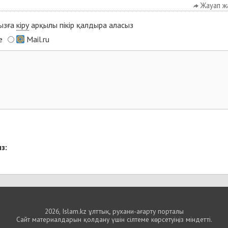
Жауап ж
мызға
кіру
арқылы пікір қалдыра аласыз
e
Mail.ru
з:
2026, Islam.kz ұлттық, рухани-ағарту порталы
Сайт материалдарын қолдану үшін сілтеме көрсетуіңіз міндетті.