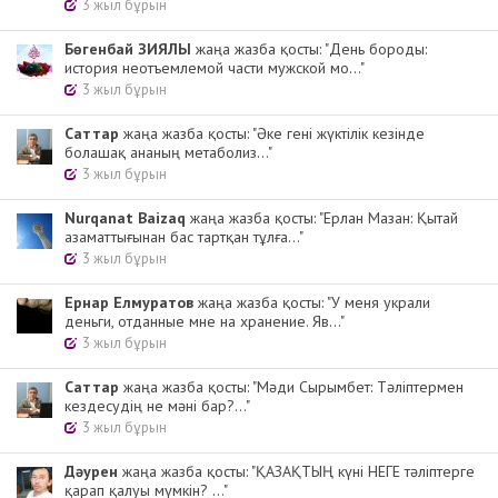
3 жыл бұрын
Бөгенбай ЗИЯЛЫ
жаңа жазба қосты: "День бороды:
история неотъемлемой части мужской мо..."
3 жыл бұрын
Cаттар
жаңа жазба қосты: "Әке гені жүктілік кезінде
болашақ ананың метаболиз..."
3 жыл бұрын
Nurqanat Baizaq
жаңа жазба қосты: "Ерлан Мазан: Қытай
азаматтығынан бас тартқан тұлға..."
3 жыл бұрын
Ернар Елмуратов
жаңа жазба қосты: "У меня украли
деньги, отданные мне на хранение. Яв..."
3 жыл бұрын
Cаттар
жаңа жазба қосты: "Мәди Сырымбет: Тәліптермен
кездесудің не мәні бар?..."
3 жыл бұрын
Дәурен
жаңа жазба қосты: "ҚАЗАҚТЫҢ күні НЕГЕ тәліптерге
қарап қалуы мүмкін? ..."