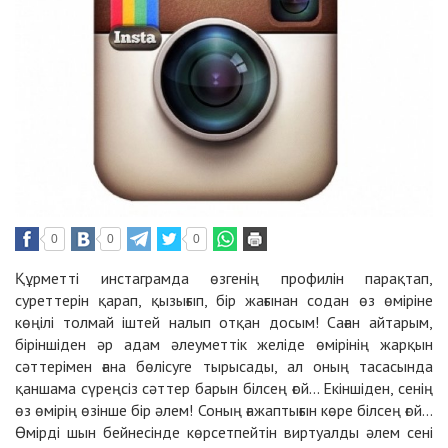
0
0
0
Құрметті инстаграмда өзгенің профилін парақтап,
суреттерін қарап, қызығып, бір жағынан содан өз өміріне
көңілі толмай іштей налып отқан досым! Саған айтарым,
біріншіден әр адам әлеуметтік желіде өмірінің жарқын
сәттерімен ғана бөлісуге тырысады, ал оның тасасында
қаншама сүреңсіз сәттер барын білсең ғой... Екіншіден, сенің
өз өмірің өзінше бір әлем! Соның ғажаптығын көре білсең ғой...
Өмірді шын бейнесінде көрсетпейтін виртуалды әлем сені