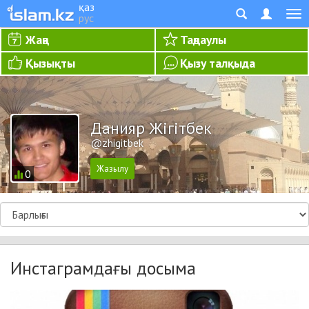
қаз
рус
Жаңа
Таңдаулы
Қызықты
Қызу талқыда
Данияр Жігітбек
@zhigitbek
0
Инстаграмдағы досыма