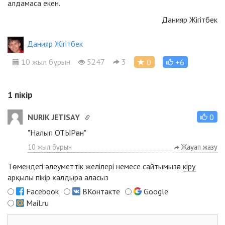
алдамаса екен.
Данияр Жігітбек
Данияр Жігітбек
10 жыл бұрын
5247
3
0
+6
1
пікір
NURIK JETISAY
0
"Налып ОТЫРған"
10 жыл бұрын
Жауап жазу
Төмендегі әлеуметтік желілері немесе сайтымызға
кіру
арқылы пікір қалдыра аласыз
Facebook
ВКонтакте
Google
Mail.ru