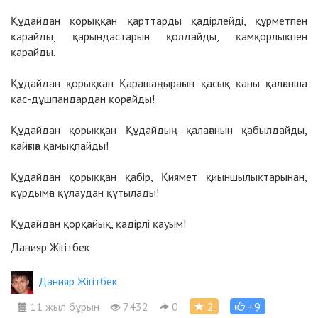
Құдайдан қорыққан қарттарды қадірлейді, құрметпен
қарайды, қарындастарын қолдайды, қамқорлықпен
қарайды.
Құдайдан қорыққан Қарашаңырағын қасық қаны қалғанша
қас-дұшпандардан қорғайды!
Құдайдан қорыққан Құдайдың қалағанын қабылдайды,
қайғыға қамықпайды!
Құдайдан қорыққан қабір, Қиямет қиыншылықтарынан,
құрдымға құлаудан құтылады!
Құдайдан қорқайық, қадірлі қауым!
Данияр Жігітбек
Данияр Жігітбек
11 жыл бұрын
7432
0
2
+9