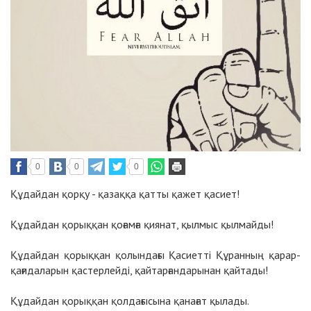
0
0
0
Құдайдан қорқу - қазаққа қатты қажет қасиет!
Құдайдан қорыққан қоғамға қиянат, қылмыс қылмайды!
Құдайдан қорыққан қолындағы Қасиетті Құранның қарар-
қағидаларын қастерлейді, қайтарғандарынан қайтады!
Құдайдан қорыққан қолдағысына қанағат қылады.