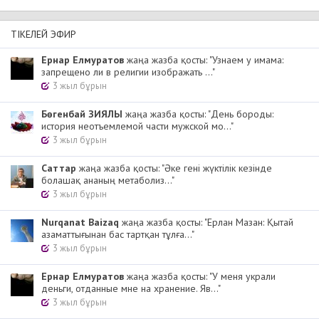
ТІКЕЛЕЙ ЭФИР
Ернар Елмуратов
жаңа жазба қосты: "Узнаем у имама:
запрещено ли в религии изображать ..."
3 жыл бұрын
Бөгенбай ЗИЯЛЫ
жаңа жазба қосты: "День бороды:
история неотъемлемой части мужской мо..."
3 жыл бұрын
Cаттар
жаңа жазба қосты: "Әке гені жүктілік кезінде
болашақ ананың метаболиз..."
3 жыл бұрын
Nurqanat Baizaq
жаңа жазба қосты: "Ерлан Мазан: Қытай
азаматтығынан бас тартқан тұлға..."
3 жыл бұрын
Ернар Елмуратов
жаңа жазба қосты: "У меня украли
деньги, отданные мне на хранение. Яв..."
3 жыл бұрын