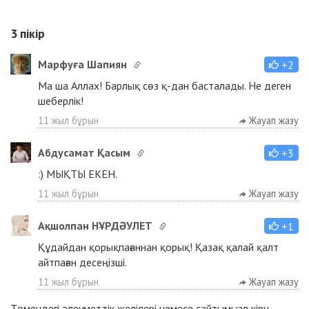
3
пікір
Марфуға Шапиян
+2
Ма ша Аллах! Барлық сөз қ-дан басталады. Не деген
шеберлік!
11 жыл бұрын
Жауап жазу
Абдусамат Қасым
+3
:) МЫҚТЫ ЕКЕН.
11 жыл бұрын
Жауап жазу
Ақшолпан НҰРДӘУЛЕТ
+1
Құдайдан қорықпағаннан қорық! Қазақ қалай қалт
айтпаған десеңізші.
11 жыл бұрын
Жауап жазу
Төмендегі әлеуметтік желілері немесе сайтымызға
кіру