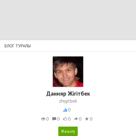
БЛОГ ТУРАЛЫ
Данияр Жігітбек
zhigitbek
0
0
0
0
0
0