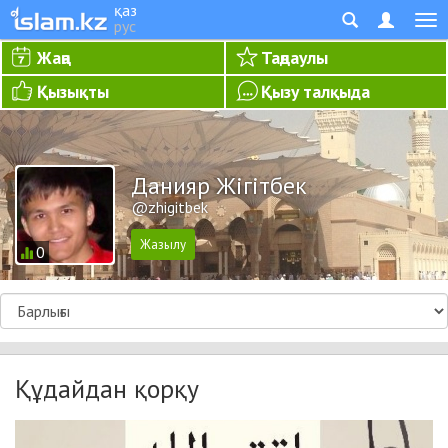
қаз
рус
Жаңа
Таңдаулы
Қызықты
Қызу талқыда
Данияр Жігітбек
@zhigitbek
0
Құдайдан қорқу