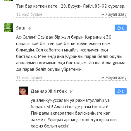
Тағы бар кеткен қате : 28. Буруж- Ләйл, 85-92 сүрелер.
11 жыл бұрын
Жауап жазу
Sulu
0
Ас-Салам! Осыдан бір жыл бұрын Құранның 30
парасы қай беттен қай бетке дейін екенін өзім
білмедім. Сол себептен ыңғайлы жолымен оқи
бастадық. Мен енді ғана Құранды параға бөліп оқуды
апалармен қосылып оқи бастадым. Ин ша Алла ұлыма
да параға бөліп оқуды үйретемін.
11 жыл бұрын
Жауап жазу
Данияр Жігітбек
0
уа алейкумуссалам уа рахматуллаһи уа
баракатуһ! Алла сізге де разы болсын!
Пайдалы ақпаратпен бөліскеніңізге көп
рахмет! Ұлыңыз артыңыздан дұға қылатын
хафиз болып өссін!