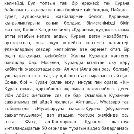
келмейді. Бұл топтың тағы бір ережесі: тек Құранға
байланысты ақпаратпен ғана бөлісуге тиіс болдық. Пайдалы
сурет, аудио-видео, жазбалармен бөлісіп, Құранның
құндылықтарына қанық болдық, білмегенімізді біліп
жаттық. Көбіне Кандехлевидің «Құранның құндылықтары»
атты кітабын негізге алдық. Құранға деген махаббатты
арттыратын, оны оқуға үндейтін көптеген хадистер,
ғұламалардың сөздері келтірілген өте керемет кітап. Бір
оқып шықсаңыз, өкінбейсіз. Жалпы Құранда көптеген
пайдалар бар. Мәселен, Құранды кітаптан оқу көру
қабілетін жақсартады екен. Ал Али (Алла оған разы болсын)
үш нәрсенің есте сақтау қабілетін арттыратынын айтқан.
Соның бірі – Құран (қалған екеуі: мисуак пен ораза). «Кім
Құран оқыса, қартайғанда ақылынан алжаспайды» деген
Ибн Аббас жеткізген сөз де бар. Осылайша Құранмен
саяхатымыз екі айдай жалғасты. Айтпақшы, Whatsapp-тағы
тобымызды «Мусафирууна маъаль-Құран» («Құранмен
саяхаттаушылар») деп атадық. Youtube желісінде осы
аттас Фахд әл-Кандаридің Құранды жаттауға
ынталандыратын 30 сериядан тұратын видео бағдарламасы