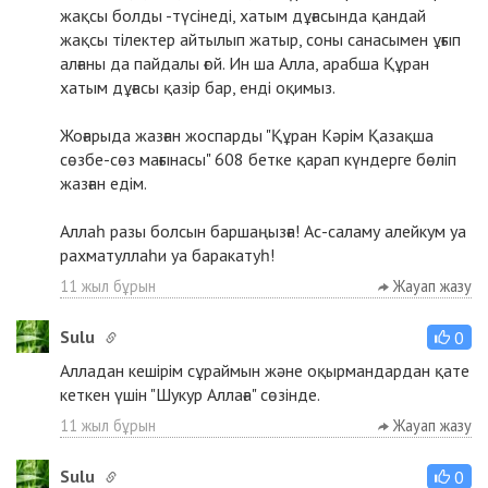
жақсы болды -түсінеді, хатым дұғасында қандай
жақсы тілектер айтылып жатыр, соны санасымен ұғып
алғаны да пайдалы ғой. Ин ша Алла, арабша Құран
хатым дұғасы қазір бар, енді оқимыз.
Жоғарыда жазған жоспарды "Құран Кәрім Қазақша
сөзбе-сөз мағынасы" 608 бетке қарап күндерге бөліп
жазған едім.
Аллаһ разы болсын баршаңызға! Ас-саламу алейкум уа
рахматуллаһи уа баракатуһ!
11 жыл бұрын
Жауап жазу
Sulu
0
Алладан кешірім сұраймын және оқырмандардан қате
кеткен үшін "Шукур Аллаға" сөзінде.
11 жыл бұрын
Жауап жазу
Sulu
0