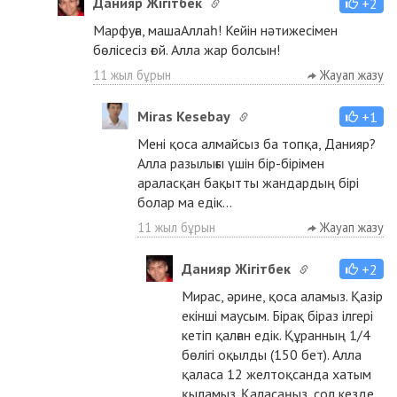
Данияр Жігітбек
+2
Марфуға, машаАллаһ! Кейін нәтижесімен
бөлісесіз ғой. Алла жар болсын!
11 жыл бұрын
Жауап жазу
Miras Kesebay
+1
Мені қоса алмайсыз ба топқа, Данияр?
Алла разылығы үшін бір-бірімен
араласқан бақытты жандардың бірі
болар ма едік...
11 жыл бұрын
Жауап жазу
Данияр Жігітбек
+2
Мирас, әрине, қоса аламыз. Қазір
екінші маусым. Бірақ біраз ілгері
кетіп қалған едік. Құранның 1/4
бөлігі оқылды (150 бет). Алла
қаласа 12 желтоқсанда хатым
қыламыз. Қаласаңыз, сол кезде