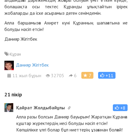
болашақта осы тектес Құранды ұлықтайтын ірірек
жобаларды да іске асырамыз деген сенімдемін.
Алла баршамызға Ахирет күні Құранның шапағатына ие
болуды нәсіп етсін!
Данияр Жігітбек
Құран
Данияр Жігітбек
11 жыл бұрын
32705
6
7
+11
21
пікір
Қайрат Жолдыбайұлы
+8
Алла разы болсын Данияр бауырым! Жаратқан Құранға
құштар жүректердің иесі болуды нәсіп етсін!
Көпшілікке үлгі болар бұл ниеттерің ұзағынан болғай!