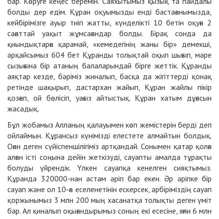
бар. Көруге кеңес беремін. Саяхытымыз қызық та пайдалы
болды дер едім. Құран оқуымызды енді бастағанымызда,
кейбірімізге ауыр тиіп жатты, күнделікті 10 бетін оқуға 2
сағаттай уақыт жұмсағандар болды. Бірақ сонда да
қиындықтарға қарамай, «кемедегінің жаны бір» демекші,
әрқайсымыз 604 бет Құранды толықтай оқып шығып, мәре
сызығына бір атаның балаларындай бірге жеттік. Құранды
аяқтар кезде, бәріміз жиналып, басқа да жігіттерді қонақ
ретінде шақырып, дастархан жайып, Құран жайлы пікір
қозғап, ой бөлісіп, уағыз айтыстық. Құран хатым дұғасын
жасадық.
Бұл жобамыз Алланың қалауымен көп жемістерін берді деп
ойлаймын. Құрансыз күнімізді елестете алмайтын болдық.
Оған деген сүйіспеншілігіміз артқандай. Сонымен қатар қолға
алған істі соңына дейін жеткізуді, сауапты амалда тұрақты
болуды үйрендік. Үлкен сауапқа кенелген сияқтымыз.
Құранда 320000-нан астам әріп бар екен. Әр әріпке бір
сауап және ол 10-ға еселенетінін ескерсек, әрбіріміздің сауап
қоржынымыз 3 млн 200 мың хасанатқа толықты деген үміт
бар. Ал қиналып оқығандырымыз соның екі есесіне, яғни 6 млн