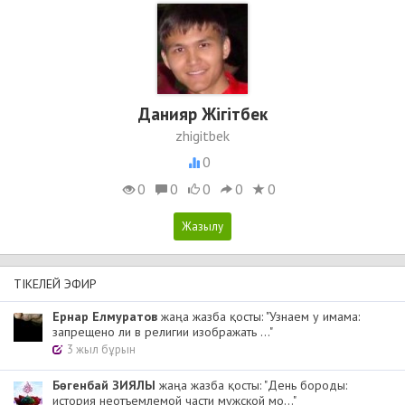
Данияр Жігітбек
zhigitbek
0
0
0
0
0
0
ТІКЕЛЕЙ ЭФИР
Ернар Елмуратов
жаңа жазба қосты: "Узнаем у имама:
запрещено ли в религии изображать ..."
3 жыл бұрын
Бөгенбай ЗИЯЛЫ
жаңа жазба қосты: "День бороды:
история неотъемлемой части мужской мо..."