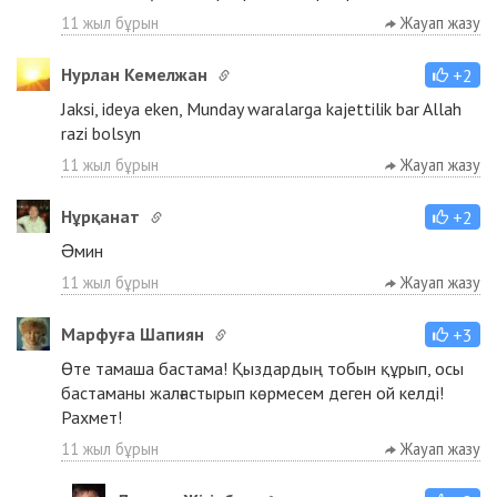
11 жыл бұрын
Жауап жазу
Нурлан Кемелжан
+2
Jaksi, ideya eken, Munday waralarga kajettilik bar Allah
razi bolsyn
11 жыл бұрын
Жауап жазу
Нұрқанат
+2
Əмин
11 жыл бұрын
Жауап жазу
Марфуға Шапиян
+3
Өте тамаша бастама! Қыздардың тобын құрып, осы
бастаманы жалғастырып көрмесем деген ой келді!
Рахмет!
11 жыл бұрын
Жауап жазу