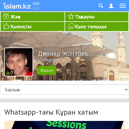
қаз
рус
Жаңа
Таңдаулы
Қызықты
Қызу талқыда
Данияр Жігітбек
@zhigitbek
0
Whatsapp-тағы Құран хатым