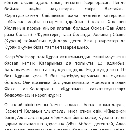
көптеп оқыған адамға оның тигізетін әсері орасан. Пенде
бойына иләһи нақыштарды сіңіре бастайды,
Жаратушысымен байланысы жаңа деңгейге көтеріледі.
Айналаға иләһи назармен қарайтын болады. Хақ пен
Жалғанның парқын айыра алатын болады. Осман (Оған Алла
разы болсын) «Жүректерің таза болғанда, Алланың Сөзіне
(Құранға) тоймайтын едіңдер» деген. Біздің жүректер де
Құран оқумен біраз таттан тазарған шығар.
Қазір Whatsapp-тағы Құран хатымымыздың екінші маусымын
бастап кеттік. Қатарымыз да толықты. 13 адамбыз.
Бағдарламамызды сәл күрделендірдік. Енді күнделікті 10
бет Құранға қоса 5 бет тәпсір/аудармасын да оқитын
болдық. Оған қосымша бос уақытымызда жоғарыда аталған
Фахд әл-Кандаридің «Құранмен саяхаттаушылар»
бағдарламасын қарап жүрміз.
Осындай кішігірім жобамыз арқылы Аллаға жақындауды,
Қасиетті Кәламын ұлықтауды ниет еткен едік. «Кімде-кім
өзінің Алла алдындағы дәрежесін білгісі келсе, Құранға деген
қарым-қатынасына қарасын» (Ибн Аббас) дегендей, Алла
алдындағы дәрежеміздің жоғары болуын үміт еткен күйде,