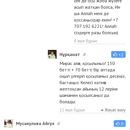
Әлі де осы жоба жүзеге
асып жатқан болса, Ин
ша Аллаһ мені де
қоссаңыздар екен! +7
707 192 6221! Аллаһ
сіздерге разы болсын)
8 жыл бұрын
Нұрқанат
+2
Мирас алға, қосылыныз! 150
бетті + 70 бетті бір аптада
оқып үлгеріп қосыламыз десеңіз,
бастаңыз. Келесі хатмға
желтоқсан айының 12 леріне
шамамен қосылсаныз да
болады.
11 жыл бұрын
Жауап жазу
Мусакулова Айгул
0