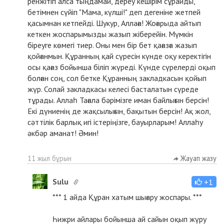
ренжітіп алса тыңдамай, дереу кешірім сұрайды,
бетімнен сүйіп "Мама, күлші!" деп дегеніне жетпей
қасымнан кетпейді. Шукур, Аллаға! Жоғарыда айтып
кеткен жоспарымызды жазып жіберейін. Мүмкін
біреуге көмегі тиер. Оны мен бір бет қағазға жазып
қойғанмын. Құранның қай сүресін күнде оқу керектігін
осы қағаз бойынша біліп жүреді. Күнде сүрелерді оқып
болған соң, сол бетке Құранның закладкасын қойып
жүр. Солай закладкасы келесі басталатын сүреде
тұрады. Аллаһ Тағала бәрімізге иман байлығын берсін!
Екі дүниенің де жақсылығын, бақытын берсін! Ақ жол,
сәттілік барлық игі істеріңізге, бауырларым! Аллаһу
әкбәр аманат! Әмин!
11 жыл бұрын
Жауап жазу
Sulu
+1
*** 1 айда Құран хатым шығару жоспары. ***
Һижри айлары бойынша ай сайын оқып жүру