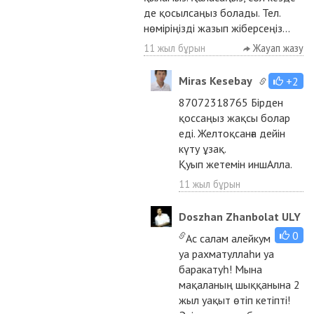
де қосылсаңыз болады. Тел.
нөміріңізді жазып жіберсеңіз...
11 жыл бұрын
Жауап жазу
Miras Kesebay
+2
87072318765 Бірден
қоссаңыз жақсы болар
еді. Желтоқсанға дейін
күту ұзақ.
Қуып жетемін иншАлла.
11 жыл бұрын
Doszhan Zhanbolat ULY
0
Ас салам алейкум
уа рахматуллаһи уа
баракатуһ! Мына
мақаланың шыққанына 2
жыл уақыт өтіп кетіпті!