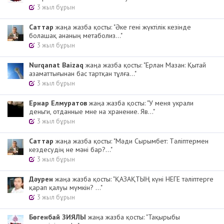
3 жыл бұрын
Cаттар
жаңа жазба қосты: "Әке гені жүктілік кезінде
болашақ ананың метаболиз..."
3 жыл бұрын
Nurqanat Baizaq
жаңа жазба қосты: "Ерлан Мазан: Қытай
азаматтығынан бас тартқан тұлға..."
3 жыл бұрын
Ернар Елмуратов
жаңа жазба қосты: "У меня украли
деньги, отданные мне на хранение. Яв..."
3 жыл бұрын
Cаттар
жаңа жазба қосты: "Мәди Сырымбет: Тәліптермен
кездесудің не мәні бар?..."
3 жыл бұрын
Дәурен
жаңа жазба қосты: "ҚАЗАҚТЫҢ күні НЕГЕ тәліптерге
қарап қалуы мүмкін? ..."
3 жыл бұрын
Бөгенбай ЗИЯЛЫ
жаңа жазба қосты: "Тақырыбы