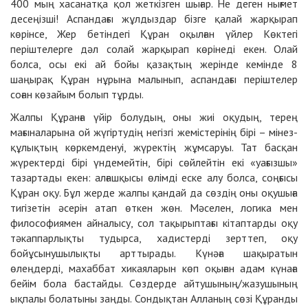
400 мың хасанатқа қол жеткізген шығар. Не деген нығмет
десеңізші! Аспандағы жұлдыздар бізге қалай жарқырап
көрінсе, Жер бетіндегі Құран оқылған үйлер Көктегі
періштелерге дәл солай жарқырап көрінеді екен. Олай
болса, осы екі ай бойы қазақтың жерінде кемінде 8
шаңырақ Құран нұрына малынып, аспандағы періштелер
соған көзайым болып тұрды.
Жалпы Құранға үйір болудың, оны жиі оқудың, терең
мағыналарына ой жүгіртудің негізгі жемістерінің бірі – мінез-
құлықтың көркемденуі, жүректің жұмсаруы. Тат басқан
жүректерді бірі үндемейтін, бірі сөйлейтін екі «уағызшы»
тазартады екен: алғашқысы өлімді еске алу болса, соңғысы
Құран оқу. Бұл жерде жалпы қандай да сөздің оны оқушыға
тигізетін әсерін атап өткен жөн. Мәселен, логика мен
философиямен айналысу, сол тақырыптағы кітаптарды оқу
тәкаппарлықты тудырса, хадистерді зерттеп, оқу
бойұсынушылықты арттырады. Күнәға шақыратын
өлеңдерді, махаббат хикаяларын көп оқыған адам күнаға
бейім бола бастайды. Сөздерде айтушының/жазушының
ықпалы болатыны заңды. Сондықтан Алланың сөзі Құранды