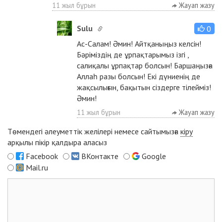
11 жыл бұрын
Жауап жазу
Sulu
0
Ас-Салам! Әмин! Айтқаныңыз келсін!
Бәріміздің де ұрпақтарымыз ізгі ,
салиқалы ұрпақтар болсын! Баршаңызға
Аллаһ разы болсын! Екі дүниенің де
жақсылығын, бақытын сіздерге тілейміз!
Әмин!
11 жыл бұрын
Жауап жазу
Төмендегі әлеуметтік желілері немесе сайтымызға
кіру
арқылы пікір қалдыра аласыз
Facebook
ВКонтакте
Google
Mail.ru