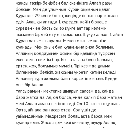
жақсы тәжірибеңізбен бөліскеніңізге Аллаһ разы
болсын! Мен де ұлымның Құран оқығанын қалап
Құранды 29 күнге бөліп, жеңілдетіп жоспар жасаған
едім. Алғашқы аптада 1 сүреден, кейін бірнеше
сүреден - ең бастысы әр күнге аяттар көлемін
шамамен бірдей етуге тырыстым. Шукур аллаға, 1 айда
Құран хатым шығарады. Менен озып кеткеніне
қуанады. Мен оның бұл қуанғанына риза боламын.
Алланың қолдауымен осыны бір қалыпқа түсірсем
екен деген ниетім бар. Біз - ата-ана бүгін бармыз,
ертең жоқ болуымыз мүмкін. Тірі кезімде ұлыма
білгеніммен бөлісіп, жақсыны үйретіп кеткім келеді.
Алланың тура жолына бағыт көрсетіп кетсем. Күнде
оны бір Аллаға
тапсырамын - мектепке шығарып салсам да, қайда
бара жатса да. Ал, ол болса, үйде қалып бара жатқан
мені Аллаға аманат етіп кетеді. Ол 10 сынып оқушысы.
Орта, айнала оған әсер етеді. Сол үшін де
уайымдаймын. Медресеге болашақта барса, мен
қуанар едім. Жасөспірім кезі қиындау, шукур Аллаға,