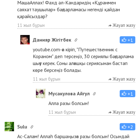
МашаАллах! Фахд әл-Кандаридің «Құранмен
саяхаттаушылар» бағдарламасы негенді қайдан
қарайсыздар?
11 жыл бұрын
Жауап жазу
Данияр Жігітбек
+1
youtube.com-ға кіріп, "Путешественник с
Кораном" деп терсеңіз, 30 сериялы бағдарлама
шығу керек. Соны алғашқы сериясынан бастап
көре берсеңіз болады.
11 жыл бұрын
Жауап жазу
Мусакулова Айгул
+1
Алла разы болсын!
11 жыл бұрын
Жауап жазу
Sulu
+2
Ас-Салам! Аллаһ баршаңызға разы болсын! Осындай