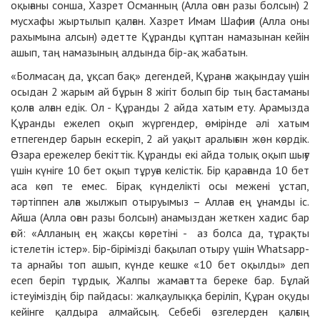
оқығаны сонша, Хазрет Османның (Алла оған разы болсын) 2
мусхафы жыртылып қалған. Хазрет Имам Шафиғи (Алла оны
рахымына алсын) әдетте Құранды құптан намазынан кейін
ашып, таң намазының алдында бір-ақ жабатын.
«Болмасаң да, ұқсап бақ» дегендей, Құранға жақындау үшін
осыдан 2 жарым ай бұрын 8 жігіт болып бір тың бастаманы
қолға алған едік. Ол - Құранды 2 айда хатым ету. Арамызда
Құранды ежелеп оқып жүргендер, өмірінде әлі хатым
етпегендер барын ескеріп, 2 ай уақыт аралығын жөн көрдік.
Өзара ережелер бекіттік. Құранды екі айда толық оқып шығу
үшін күніге 10 бет оқып тұруға келістік. Бір қарағанда 10 бет
аса көп те емес. Бірақ күнделікті осы межені ұстап,
тәртіппен алға жылжып отыруымыз – Аллаға ең ұнамды іс.
Айша (Алла оған разы болсын) анамыздан жеткен хадис бар
ғой: «Алланың ең жақсы көретіні - аз болса да, тұрақты
істелетін істер». Бір-бірімізді бақылап отыру үшін Whatsapp-
та арнайы топ ашып, күнде кешке «10 бет оқылды» деп
есеп беріп тұрдық. Жалпы жамағатта береке бар. Бұлай
істеуіміздің бір пайдасы: жалқаулыққа беріліп, Құран оқуды
кейінге қалдыра алмайсың. Себебі өзгелерден қалғың