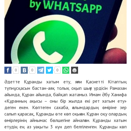
0
0
0
Әдетте Құранды хатым ету, яғни Қасиетті Кітаптың
түпнұсқасын бастан-аяқ толық оқып шығу үрдісін Рамазан
айында, Құран айында, байқап жатамыз. Имам Әбу Ханифа
«Құранның ақысы – оны бір жылда екі рет хатым ету»
деген екен. Көптеген сахаба, ғалымдардың өміріне зер
салып қарасақ, Құранды өте көп оқыған. Құран оқу олардың
өмірлерінің айнымас бөлшегіне айналған. Құранды хатым
етудің ең аз уақыты 3 күн деп белгіленген. Құранды көп