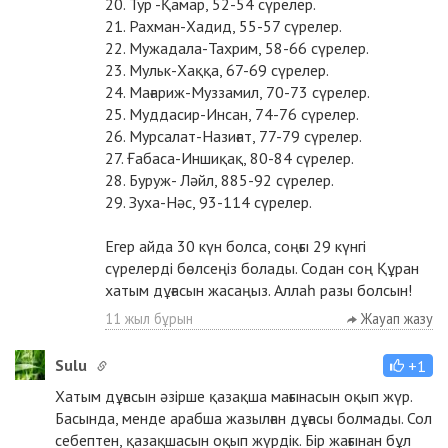
20. Тур -Қамар, 52-54 сүрелер.
21. Рахман-Хадид, 55-57 сүрелер.
22. Мужадала-Тахрим, 58-66 сүрелер.
23. Мульк-Хаққа, 67-69 сүрелер.
24. Мағариж-Муззамил, 70-73 сүрелер.
25. Муддасир-Инсан, 74-76 сүрелер.
26. Мурсалат-Назиғат, 77-79 сүрелер.
27. Ғабаса-Иншиқақ, 80-84 сүрелер.
28. Буруж- Ләйл, 885-92 сүрелер.
29. Зуха-Нәс, 93-114 сүрелер.
Егер айда 30 күн болса, соңғы 29 күнгі
сүрелерді бөлсеңіз болады. Содан соң Құран
хатым дұғасын жасаңыз. Аллаһ разы болсын!
11 жыл бұрын
Жауап жазу
Sulu
+1
Хатым дұғасын әзірше қазақша мағынасын оқып жүр.
Басында, менде арабша жазылған дұғасы болмады. Сол
себептен, қазақшасын оқып жүрдік. Бір жағынан бұл