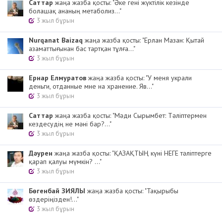
Cаттар
жаңа жазба қосты: "Әке гені жүктілік кезінде
болашақ ананың метаболиз..."
3 жыл бұрын
Nurqanat Baizaq
жаңа жазба қосты: "Ерлан Мазан: Қытай
азаматтығынан бас тартқан тұлға..."
3 жыл бұрын
Ернар Елмуратов
жаңа жазба қосты: "У меня украли
деньги, отданные мне на хранение. Яв..."
3 жыл бұрын
Cаттар
жаңа жазба қосты: "Мәди Сырымбет: Тәліптермен
кездесудің не мәні бар?..."
3 жыл бұрын
Дәурен
жаңа жазба қосты: "ҚАЗАҚТЫҢ күні НЕГЕ тәліптерге
қарап қалуы мүмкін? ..."
3 жыл бұрын
Бөгенбай ЗИЯЛЫ
жаңа жазба қосты: "Тақырыбы
өздеріңізден!..."
3 жыл бұрын