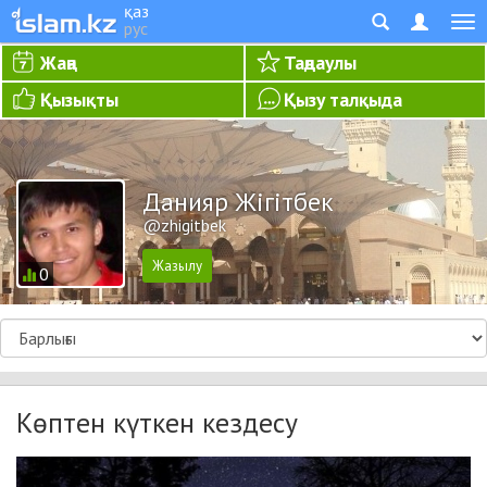
қаз
рус
Жаңа
Таңдаулы
Қызықты
Қызу талқыда
Данияр Жігітбек
@zhigitbek
0
Көптен күткен кездесу