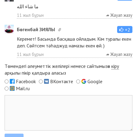
ما شاء الله
11 жыл бұрын
Жауап жазу
Бөгенбай ЗИЯЛЫ
+2
Керемет! Басында басқаша ойладым. Кім туралы екен
деп. Сөйтсем тәһаджуд намазы екен ғой. )
11 жыл бұрын
Жауап жазу
Төмендегі әлеуметтік желілері немесе сайтымызға
кіру
арқылы пікір қалдыра аласыз
Facebook
ВКонтакте
Google
Mail.ru