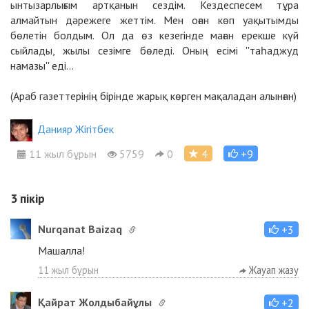
ынтызарлығым артқанын сездім. Кездеспесем тұра
алмайтын дәрежеге жеттім. Мен оған көп уақытымды
бөлетін болдым. Ол да өз кезегінде маған ерекше күй
сыйлады, жылы сезімге бөледі. Оның есімі ''таһаджуд
намазы'' еді...
(Араб газеттерінің бірінде жарық көрген мақаладан алынған)
Данияр Жігітбек
11 жыл бұрын
5759
0
4
+9
3
пікір
Nurqanat Baizaq
+3
Машалла!
11 жыл бұрын
Жауап жазу
Қайрат Жолдыбайұлы
+2