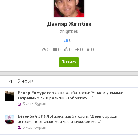
Данияр Жігітбек
zhigitbek
0
0
0
0
0
0
ТІКЕЛЕЙ ЭФИР
Ернар Елмуратов
жаңа жазба қосты: "Узнаем у имама:
запрещено ли в религии изображать ..."
3 жыл бұрын
Бөгенбай ЗИЯЛЫ
жаңа жазба қосты: "День бороды:
история неотъемлемой части мужской мо..."
3 жыл бұрын