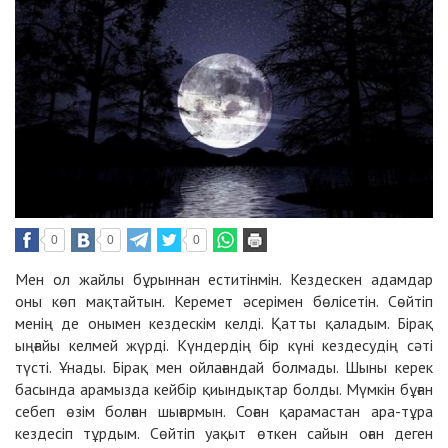
0
0
0
Мен ол жайлы бұрыннан еститінмін. Кездескен адамдар
оны көп мақтайтын. Керемет әсерімен бөлісетін. Сөйтіп
менің де онымен кездескім келді. Қатты қаладым. Бірақ
ыңғайы келмей жүрді. Күндердің бір күні кездесудің сәті
түсті. Ұнады. Бірақ мен ойлағандай болмады. Шыны керек
басында арамызда кейбір қиындықтар болды. Мүмкін бұған
себеп өзім болған шығармын. Соған қарамастан ара-тұра
кездесіп тұрдым. Сөйтіп уақыт өткен сайын оған деген