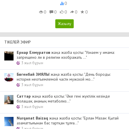
0
0
0
0
0
0
ТІКЕЛЕЙ ЭФИР
Ернар Елмуратов
жаңа жазба қосты: "Узнаем у имама:
запрещено ли в религии изображать ..."
3 жыл бұрын
Бөгенбай ЗИЯЛЫ
жаңа жазба қосты: "День бороды:
история неотъемлемой части мужской мо..."
3 жыл бұрын
Cаттар
жаңа жазба қосты: "Әке гені жүктілік кезінде
болашақ ананың метаболиз..."
3 жыл бұрын
Nurqanat Baizaq
жаңа жазба қосты: "Ерлан Мазан: Қытай
азаматтығынан бас тартқан тұлға..."
3 жыл бұрын