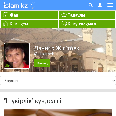
қаз
рус
Жаңа
Таңдаулы
Қызықты
Қызу талқыда
Данияр Жігітбек
@zhigitbek
0
"Шүкірлік" күнделігі