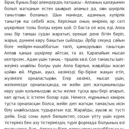
Бірақ бұның бәрі әлемдердің патшасы - Алланың қалауымен
болып жатқанын естен шығарып аламыз да, оған шүкірлік
танытпаған боламыз. Шын мәнінде, адамның күпірлік
танытуға еш себебі жоқ. Керісінше оның өмірінің әр сәті
шүкірлікке толы болуы керек қой. О баста ол жоқ еді. Алла
оны бір тамшы судан жаратып, ерекше дене бітім беріп,
жарық дүниені көру бақытын сыйлады. Әрбір секунд сайын
бізге мейірім-махаббатын төгіп, қамқорлығын танытқан
Аллаға қанша шүкірлер айтсақ та аз. Қарапайым мысал
келтірсем...Адам үшін тамақ - тіршілік көзі. Сол тамақты ішіп-
жеуіміз ыңғайлы болуы үшін Алла барлық жағдайды жасап
қойған ғой. Мұрын, ауыз, көзімізді бір-біріне жақын етіп,
жүзімізге орналастырған. Егер көзіміз, мысал үшін,
желкемізде орналасқанда, не жейін деп жатқанымызды
көру үшін қолымыздағы асты желке тұсқа ары-бері апарып,
көп артық іс істеген болар едік. Немесе, мұрнымыз көкірек
тұста орналасқан болса, жейін деп жатқан тамақтың иісін
білу ыңғайсыздық тудыратын еді. Жарайды, ауызға ас түсті
дейік. Енді соны әуелі бөлшектеп, сосын үгіту үшін күрек
тістеріміз бен азу тістеріміздің түрлі формада болуының өзі
ғажап нәрсе. Бұл - Алланың бізге деген үлкен махаббатының,