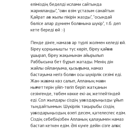
еліміздің беделді ислами сайтында
жарияланды", "оған өзім ұстазым санайтын
Қайрат аға жылы пікірін жазды", "осындай
бөлісе алар дүнием болғанына шүкір", т.б. деп
кете береді ғой :-)
Пенде дінге, намазға әр түрлі жолмен келеді ғой.
Біреу қорқынышты түс көріп, біреу қайғыға
ұшырап, біреу жақынынан айырылып
Раббысына бет бұрып жатады. Менің дін
жайлы ойлануыма, қызығуыма, намаз
бастауыма негіз болған осы шүкірлік сезімі еді.
Жан-жағыма көз салып, Алланың маған
нығметтерін үйіп-төгіп беріп жатқанын
сезінгенде, төбем көкке екі-ақ жетпейтіндей
еді. Сол жылдары сіздің уағыздарыңызды ұйып
тыңдайтынмын. Шүкірлік тақырыбы сіздің
уағыздарыңыздың өзегі десем, қателеспес едім.
Сіздің себебіңізбен Алланың қалауымен намаз
бастап кеткен едім. Әлі күнге дейін сізге алғыс