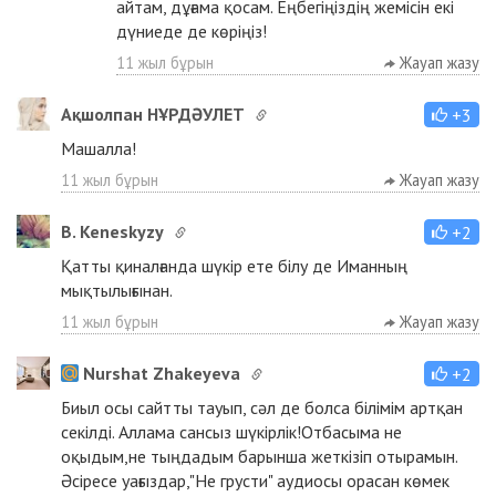
айтам, дұғама қосам. Еңбегіңіздің жемісін екі
дүниеде де көріңіз!
11 жыл бұрын
Жауап жазу
Ақшолпан НҰРДӘУЛЕТ
+3
Машалла!
11 жыл бұрын
Жауап жазу
B. Keneskyzy
+2
Қатты қиналғанда шүкір ете білу де Иманның
мықтылығынан.
11 жыл бұрын
Жауап жазу
Nurshat Zhakeyeva
+2
Биыл осы сайтты тауып, сәл де болса білімім артқан
секілді. Аллама сансыз шүкірлік!Отбасыма не
оқыдым,не тыңдадым барынша жеткізіп отырамын.
Әсіресе уағыздар,"Не грусти" аудиосы орасан көмек