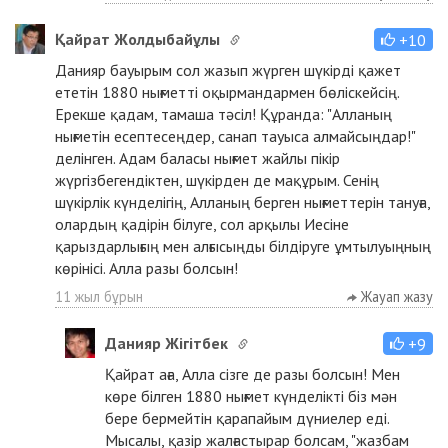
Қайрат Жолдыбайұлы
+10
Данияр бауырым сол жазып жүрген шүкірді қажет
ететін 1880 нығметті оқырмандармен бөліскейсің.
Ерекше қадам, тамаша тәсіл! Құранда: "Алланың
нығметін есептесеңдер, санап тауыса алмайсыңдар!"
делінген. Адам баласы нығмет жайлы пікір
жүргізбегендіктен, шүкірден де мақұрым. Сенің
шүкірлік күнделігің, Алланың берген нығметтерін тануға,
олардың қадірін білуге, сол арқылы Иесіне
қарыздарлығың мен алғысыңды білдіруге ұмтылуыңның
көрінісі. Алла разы болсын!
11 жыл бұрын
Жауап жазу
Данияр Жігітбек
+9
Қайрат аға, Алла сізге де разы болсын! Мен
көре білген 1880 нығмет күнделікті біз мән
бере бермейтін қарапайым дүниелер еді.
Мысалы, қазір жалғастырар болсам, "жазбам