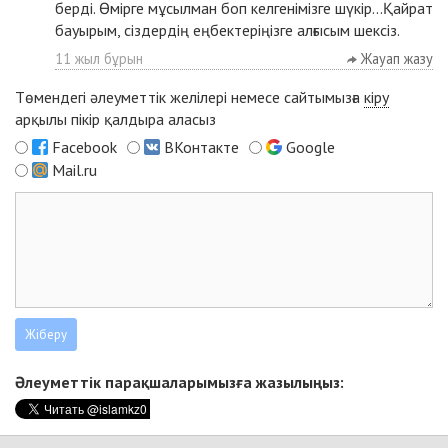
берді. Өмірге мұсылман боп келгенімізге шүкір...Қайрат
бауырым, сіздердің еңбектеріңізге алғысым шексіз.
11 жыл бұрын
Жауап жазу
Төмендегі әлеуметтік желілері немесе сайтымызға
кіру
арқылы пікір қалдыра аласыз
Facebook
ВКонтакте
Google
Mail.ru
Әлеуметтік парақшаларымызға жазылыңыз: