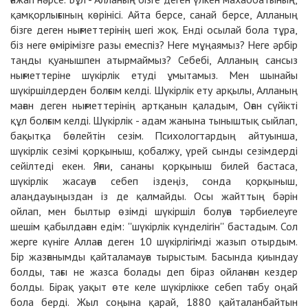
қамқорлығының көрінісі. Айта берсе, санай берсе, Алланың
бізге деген нығметтерінің шегі жоқ. Енді осылай бола тұра,
біз неге өмірімізге разы емеспіз? Неге мұңаямыз? Неге әрбір
таңды қуанышпен атырмаймыз? Себебі, Алланың сансыз
нығметтеріне шүкірлік етуді ұмытамыз. Мен шынайы
шүкіршілдерден болғым келді. Шүкірлік ету арқылы, Алланың
маған деген нығметтерінің артқанын қаладым, Оған сүйікті
құл болғым келді. Шүкірлік - адам жанына тыныштық сыйлап,
бақытқа бөлейтін сезім. Психологтардың айтуынша,
шүкірлік сезімі қорқыныш, қобалжу, үрей сынды сезімдерді
сейілтеді екен. Яғни, сананы қорқыныш билей бастаса,
шүкірлік жасауға себеп іздеңіз, сонда қорқыныш,
алаңдауыңыздан із де қалмайды. Осы жайттың бәрін
ойлап, мен былтыр өзімді шүкіршіл болуға тәрбиелеуге
шешім қабылдаған едім: ''шүкірлік күнделігін'' бастадым. Сол
жерге күніге Аллаға деген 10 шүкірлігімді жазып отырдым.
Бір жазғанымды қайталамауға тырыстым. Басында қиындау
болды, тағы не жазса болады деп біраз ойланған кездер
болды. Бірақ уақыт өте келе шүкірлікке себеп табу оңай
бола берді. Жыл соңына қарай, 1880 қайталанбайтын