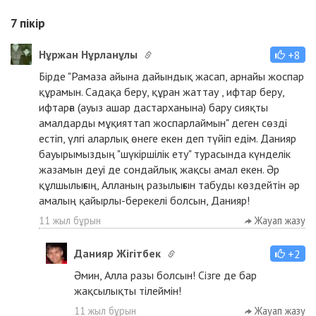
7
пікір
Нұржан Нұрланұлы
+8
Бірде "Рамаза айына дайындық жасап, арнайы жоспар
құрамын. Садақа беру, құран жаттау , ифтар беру,
ифтарға (ауыз ашар дастарханына) бару сияқты
амалдарды мұқияттап жоспарлаймын" деген сөзді
естіп, үлгі аларлық өнеге екен деп түйіп едім. Данияр
бауырымыздың "шүкіршілік ету" турасында күнделік
жазамын деуі де сондайлық жақсы амал екен. Әр
құлшылығың, Алланың разылығын табуды көздейтін әр
амалың қайырлы-берекелі болсын, Данияр!
11 жыл бұрын
Жауап жазу
Данияр Жігітбек
+2
Әмин, Алла разы болсын! Сізге де бар
жақсылықты тілеймін!
11 жыл бұрын
Жауап жазу