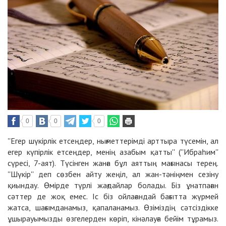
0
0
0
''Егер шүкірлік етсеңдер, нығметтерімді арттыра түсемін, ал
егер күпірлік етсеңдер, менің азабым қатты'' (''Ибраһим''
сүресі, 7-аят). Түсінген жанға бұл аяттың мағынасы терең.
''Шүкір'' деп сөзбен айту жеңіл, ал жан-тәніңмен сезіну
қиындау. Өмірде түрлі жағдайлар болады. Біз ұнатпаған
сәттер де жоқ емес. Іс біз ойлағандай бағытта жүрмей
жатса, шағымданамыз, қапаланамыз.
Өзіміздің сәтсіздікке
ұшырауымызды өзгелерден көріп, кінәлауға бейім тұрамыз.