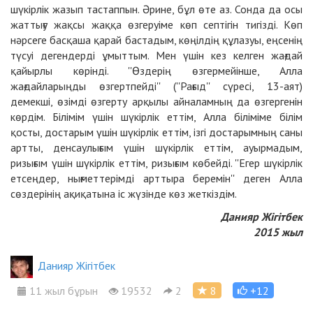
шүкірлік жазып тастаппын. Әрине, бұл өте аз. Сонда да осы
жаттығу жақсы жаққа өзгеруіме көп септігін тигізді. Көп
нәрсеге басқаша қарай бастадым, көңілдің құлазуы, еңсенің
түсуі дегендерді ұмыттым. Мен үшін кез келген жағдай
қайырлы көрінді. ''Өздерің өзгермейінше, Алла
жағдайларыңды өзгертпейді'' (''Рағыд'' сүресі, 13-аят)
демекші, өзімді өзгерту арқылы айналамның да өзгергенін
көрдім. Білімім үшін шүкірлік еттім, Алла біліміме білім
қосты, достарым үшін шүкірлік еттім, ізгі достарымның саны
артты, денсаулығым үшін шүкірлік еттім, ауырмадым,
ризығым үшін шүкірлік еттім, ризығым көбейді. ''Егер шүкірлік
етсеңдер, нығметтерімді арттыра беремін'' деген Алла
сөздерінің ақиқатына іс жүзінде көз жеткіздім.
Данияр Жігітбек
2015 жыл
Данияр Жігітбек
11 жыл бұрын
19532
2
8
+12